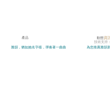
資
產品
動態
技術支持
雅韻，猶如她名字樣，彈奏著一曲曲
為您推薦雅韻新
感谢您访问我们的网站，您可能还对以下资源感兴趣：
優雅的音韻，演繹著不凡的篇章。
了解雅韻背后
色婷婷免费视频