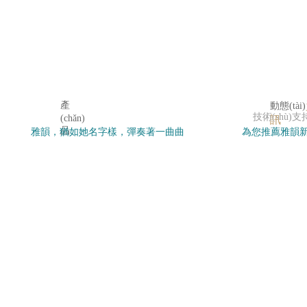
產
動態(tài)
技術(shù)支
(chǎn)
訊
品
雅韻，猶如她名字樣，彈奏著一曲曲
為您推薦雅韻新聞
感谢您访问我们的网站，您可能还对以下资源感兴趣：
優(yōu)雅的音韻，演繹著不凡的篇
欄目了解雅韻
色婷婷免费视频
章。