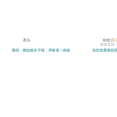
資
產品
動態
技術支持
雅韻，猶如她名字樣，彈奏著一曲曲
為您推薦雅韻新
感谢您访问我们的网站，您可能还对以下资源感兴趣：
優雅的音韻，演繹著不凡的篇章。
了解雅韻背后
色婷婷免费视频