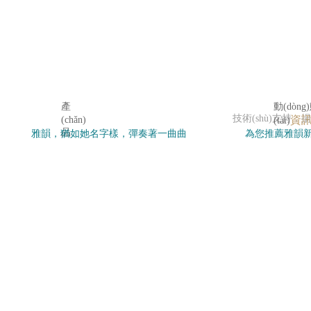
產
動(dòng
技術(shù)支持：
揚
資
(chǎn)
(tài)
品
雅韻，猶如她名字樣，彈奏著一曲曲
為您推薦雅韻新聞動
感谢您访问我们的网站，您可能还对以下资源感兴趣：
優(yōu)雅的音韻，演繹著不凡的篇
過本欄目了解
色婷婷免费视频
章。