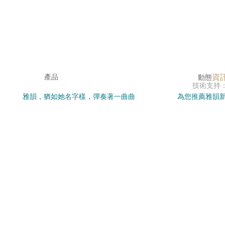
資
產品
動態
技術支持
雅韻，猶如她名字樣，彈奏著一曲曲
為您推薦雅韻新
感谢您访问我们的网站，您可能还对以下资源感兴趣：
優雅的音韻，演繹著不凡的篇章。
了解雅韻背后
色婷婷免费视频