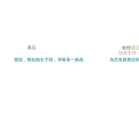
資
產品
動態
技術支持
雅韻，猶如她名字樣，彈奏著一曲曲
為您推薦雅韻新
感谢您访问我们的网站，您可能还对以下资源感兴趣：
優雅的音韻，演繹著不凡的篇章。
了解雅韻背后
色婷婷免费视频